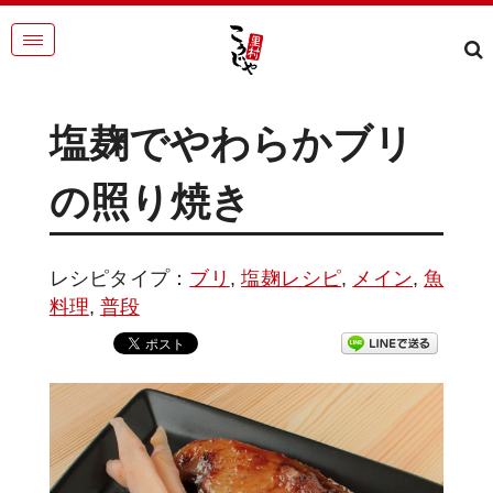
塩麹でやわらかブリ
の照り焼き
レシピタイプ：
ブリ
,
塩麹レシピ
,
メイン
,
魚
料理
,
普段