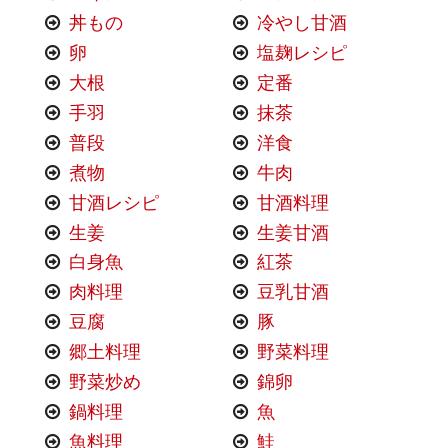
丼もの
冷やし甘酒
卵
塩麹レシピ
大根
定番
手羽
抹茶
普段
洋食
煮物
牛肉
甘酒レシピ
甘酒料理
生姜
生姜甘酒
白身魚
紅茶
肉料理
豆乳甘酒
豆腐
豚
郷土料理
野菜料理
野菜炒め
錦卵
鍋料理
魚
魚料理
鮭