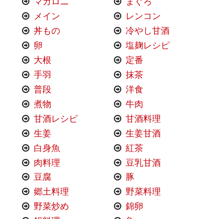
マカロニ
まぐろ
メイン
レンコン
丼もの
冷やし甘酒
卵
塩麹レシピ
大根
定番
手羽
抹茶
普段
洋食
煮物
牛肉
甘酒レシピ
甘酒料理
生姜
生姜甘酒
白身魚
紅茶
肉料理
豆乳甘酒
豆腐
豚
郷土料理
野菜料理
野菜炒め
錦卵