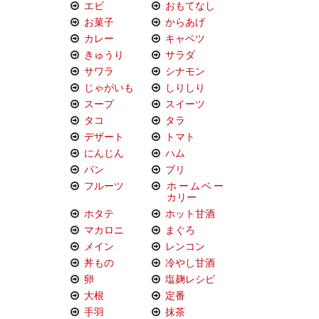
エビ
おもてなし
お菓子
からあげ
カレー
キャベツ
きゅうり
サラダ
サワラ
シナモン
じゃがいも
しりしり
スープ
スイーツ
タコ
タラ
デザート
トマト
にんじん
ハム
パン
ブリ
フルーツ
ホームベー
カリー
ホタテ
ホット甘酒
マカロニ
まぐろ
メイン
レンコン
丼もの
冷やし甘酒
卵
塩麹レシピ
大根
定番
手羽
抹茶