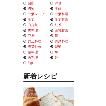
普段
洋食
煮物
牛肉
甘酒レシピ
甘酒料理
生姜
生姜甘酒
白身魚
紅茶
肉料理
豆乳甘酒
豆腐
豚
郷土料理
野菜料理
野菜炒め
錦卵
鍋料理
魚
魚料理
鮭
鶏肉
新着レシピ