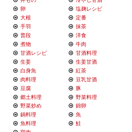
丼もの
冷やし甘酒
卵
塩麹レシピ
大根
定番
手羽
抹茶
普段
洋食
煮物
牛肉
甘酒レシピ
甘酒料理
生姜
生姜甘酒
白身魚
紅茶
肉料理
豆乳甘酒
豆腐
豚
郷土料理
野菜料理
野菜炒め
錦卵
鍋料理
魚
魚料理
鮭