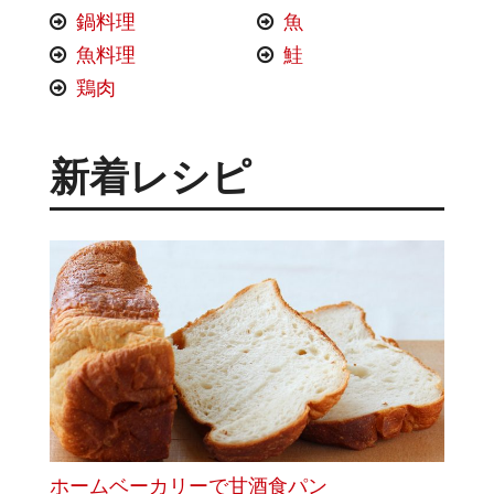
鍋料理
魚
魚料理
鮭
鶏肉
新着レシピ
ホームベーカリーで甘酒食パン