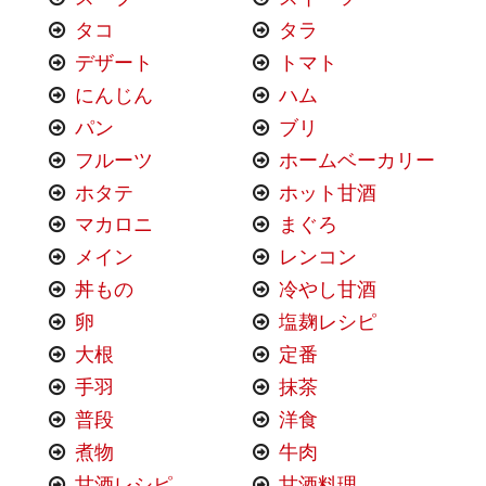
タコ
タラ
デザート
トマト
にんじん
ハム
パン
ブリ
フルーツ
ホームベーカリー
ホタテ
ホット甘酒
マカロニ
まぐろ
メイン
レンコン
丼もの
冷やし甘酒
卵
塩麹レシピ
大根
定番
手羽
抹茶
普段
洋食
煮物
牛肉
甘酒レシピ
甘酒料理