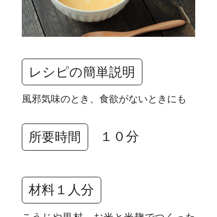
レシピの簡単説明
風邪気味のとき、食欲がないときにも
１０分
所要時間
材料１人分
こうじや里村 お米と米麹でつくった