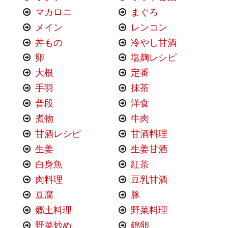
マカロニ
まぐろ
メイン
レンコン
丼もの
冷やし甘酒
卵
塩麹レシピ
大根
定番
手羽
抹茶
普段
洋食
煮物
牛肉
甘酒レシピ
甘酒料理
生姜
生姜甘酒
白身魚
紅茶
肉料理
豆乳甘酒
豆腐
豚
郷土料理
野菜料理
野菜炒め
錦卵