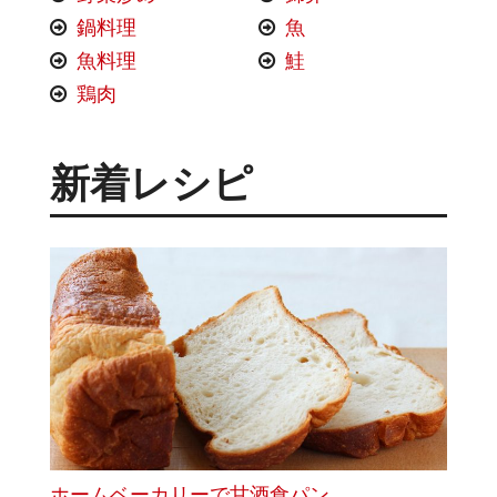
鍋料理
魚
魚料理
鮭
鶏肉
新着レシピ
ホームベーカリーで甘酒食パン