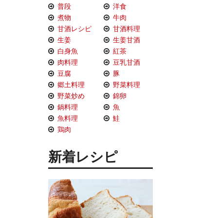
普段
洋食
煮物
牛肉
甘酒レシピ
甘酒料理
生姜
生姜甘酒
白身魚
紅茶
肉料理
豆乳甘酒
豆腐
豚
郷土料理
野菜料理
野菜炒め
錦卵
鍋料理
魚
魚料理
鮭
鶏肉
新着レシピ