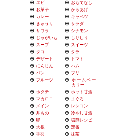
エビ
おもてなし
お菓子
からあげ
カレー
キャベツ
きゅうり
サラダ
サワラ
シナモン
じゃがいも
しりしり
スープ
スイーツ
タコ
タラ
デザート
トマト
にんじん
ハム
パン
ブリ
フルーツ
ホームベー
カリー
ホタテ
ホット甘酒
マカロニ
まぐろ
メイン
レンコン
丼もの
冷やし甘酒
卵
塩麹レシピ
大根
定番
手羽
抹茶