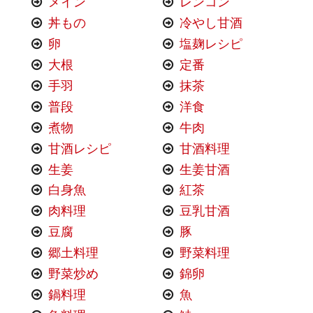
メイン
レンコン
丼もの
冷やし甘酒
卵
塩麹レシピ
大根
定番
手羽
抹茶
普段
洋食
煮物
牛肉
甘酒レシピ
甘酒料理
生姜
生姜甘酒
白身魚
紅茶
肉料理
豆乳甘酒
豆腐
豚
郷土料理
野菜料理
野菜炒め
錦卵
鍋料理
魚