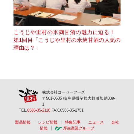
こうじや里村の米麹甘酒の魅力に迫る！
第1回目「こうじや里村の米麹甘酒の人気の
理由は？」
株式会社コーセーフーズ
〒501-0535 岐阜県揖斐郡大野町加納339-
1
TEL.
0585-35-2118
FAX.0585-35-2751
製品情報
レシピ情報
特集記事
ニュース
会社
情報
厚生産業グループ