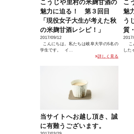
こうじや里村の米麹甘酒の
こ
魅力に迫る！ 第３回目
魅
「現役女子大生が考えた秋
う
の米麹甘酒レシピ！」
質
2017/09/12
2017
こんにちは。私たちは岐阜大学の5名の
こん
学生です。 イ…
した
詳しく見る
当サイトへお越し頂き、誠
に有難うございます。
2017/03/29