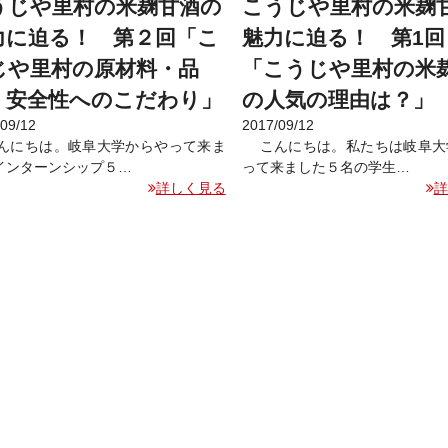
うじや里村の米麹甘酒の
こうじや里村の米麹
力に迫る！ 第２回「こ
魅力に迫る！ 第1回
じや里村の原材料・品
「こうじや里村の米
・安全性へのこだわり」
の人気の理由は？」
/09/12
2017/09/12
にちは。岐阜大学からやって来ま
こんにちは。私たちは岐阜大
インターンシップ５…
って来ました５名の学生…
詳しく見る
詳