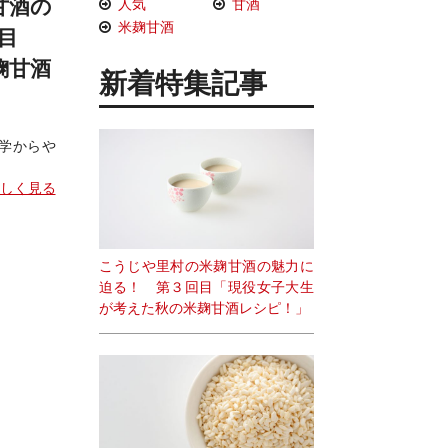
甘酒の
人気
甘酒
米麹甘酒
目
麹甘酒
新着特集記事
学からや
しく見る
こうじや里村の米麹甘酒の魅力に
迫る！ 第３回目「現役女子大生
が考えた秋の米麹甘酒レシピ！」