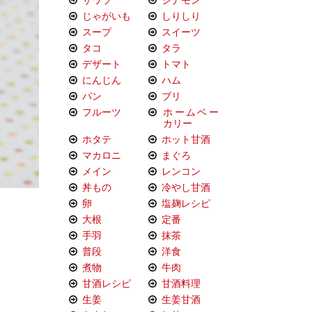
じゃがいも
しりしり
スープ
スイーツ
タコ
タラ
デザート
トマト
にんじん
ハム
パン
ブリ
フルーツ
ホームベー
カリー
ホタテ
ホット甘酒
マカロニ
まぐろ
メイン
レンコン
丼もの
冷やし甘酒
卵
塩麹レシピ
大根
定番
手羽
抹茶
普段
洋食
煮物
牛肉
甘酒レシピ
甘酒料理
生姜
生姜甘酒