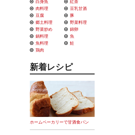
白身魚
紅茶
肉料理
豆乳甘酒
豆腐
豚
郷土料理
野菜料理
野菜炒め
錦卵
鍋料理
魚
魚料理
鮭
鶏肉
新着レシピ
ホームベーカリーで甘酒食パン