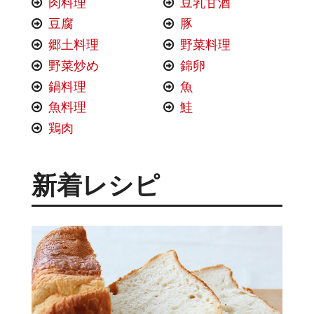
肉料理
豆乳甘酒
豆腐
豚
郷土料理
野菜料理
野菜炒め
錦卵
鍋料理
魚
魚料理
鮭
鶏肉
新着レシピ