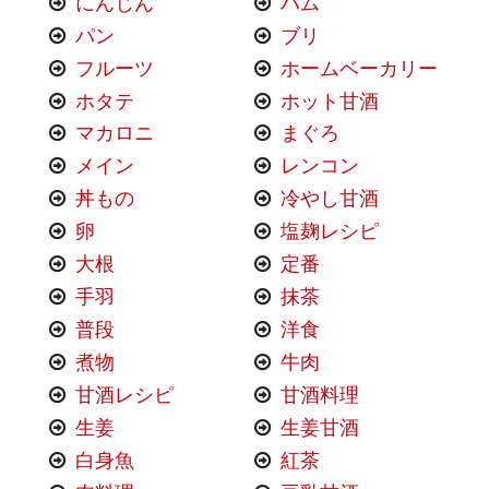
にんじん
ハム
パン
ブリ
フルーツ
ホームベーカリー
ホタテ
ホット甘酒
マカロニ
まぐろ
メイン
レンコン
丼もの
冷やし甘酒
卵
塩麹レシピ
大根
定番
手羽
抹茶
普段
洋食
煮物
牛肉
甘酒レシピ
甘酒料理
生姜
生姜甘酒
白身魚
紅茶