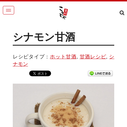
シナモン甘酒
レシピタイプ：
ホット甘酒
,
甘酒レシピ
,
シ
ナモン