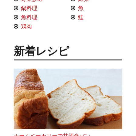
鍋料理
魚
魚料理
鮭
鶏肉
新着レシピ