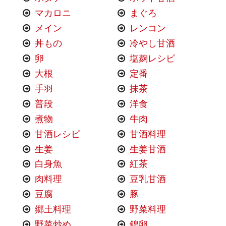
マカロニ
まぐろ
メイン
レンコン
丼もの
冷やし甘酒
卵
塩麹レシピ
大根
定番
手羽
抹茶
普段
洋食
煮物
牛肉
甘酒レシピ
甘酒料理
生姜
生姜甘酒
白身魚
紅茶
肉料理
豆乳甘酒
豆腐
豚
郷土料理
野菜料理
野菜炒め
錦卵