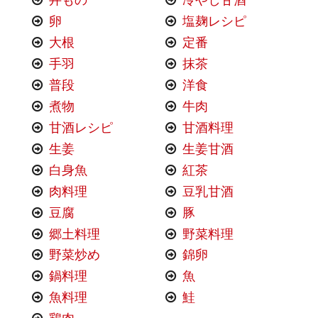
丼もの
冷やし甘酒
卵
塩麹レシピ
大根
定番
手羽
抹茶
普段
洋食
煮物
牛肉
甘酒レシピ
甘酒料理
生姜
生姜甘酒
白身魚
紅茶
肉料理
豆乳甘酒
豆腐
豚
郷土料理
野菜料理
野菜炒め
錦卵
鍋料理
魚
魚料理
鮭