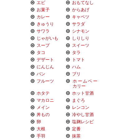
エビ
おもてなし
お菓子
からあげ
カレー
キャベツ
きゅうり
サラダ
サワラ
シナモン
じゃがいも
しりしり
スープ
スイーツ
タコ
タラ
デザート
トマト
にんじん
ハム
パン
ブリ
フルーツ
ホームベー
カリー
ホタテ
ホット甘酒
マカロニ
まぐろ
メイン
レンコン
丼もの
冷やし甘酒
卵
塩麹レシピ
大根
定番
手羽
抹茶