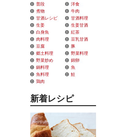
普段
洋食
煮物
牛肉
甘酒レシピ
甘酒料理
生姜
生姜甘酒
白身魚
紅茶
肉料理
豆乳甘酒
豆腐
豚
郷土料理
野菜料理
野菜炒め
錦卵
鍋料理
魚
魚料理
鮭
鶏肉
新着レシピ